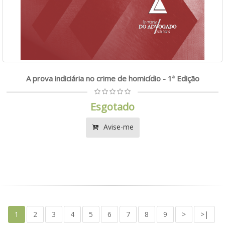
A prova indiciária no crime de homicídio - 1ª Edição
Esgotado
Avise-me
1
2
3
4
5
6
7
8
9
>
>|