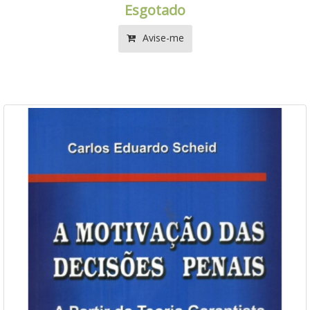
Esgotado
Avise-me