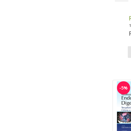
1
-5%