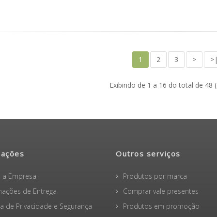
1
2
3
>
>
Exibindo de 1 a 16 do total de 48 
mações
Outros serviços
 a Empresa
Produtos por marca
mações de Entrega
Comprar vale presentes
ica de Privacidade e Segurança
Produtos em promoção