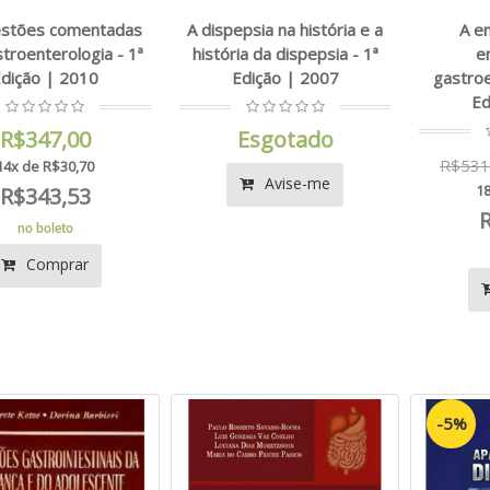
estões comentadas
A dispepsia na história e a
A e
troenterologia - 1ª
história da dispepsia - 1ª
e
dição | 2010
Edição | 2007
gastroe
Ed
R$347,00
Esgotado
R$531
14x de R$30,70
Avise-me
18
R$343,53
no boleto
Comprar
-5%