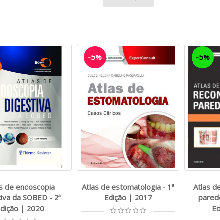
-5%
-5%
as de endoscopia
Atlas de estomatologia - 1ª
Atlas d
tiva da SOBED - 2ª
Edição | 2017
parede
dição | 2020
Ed