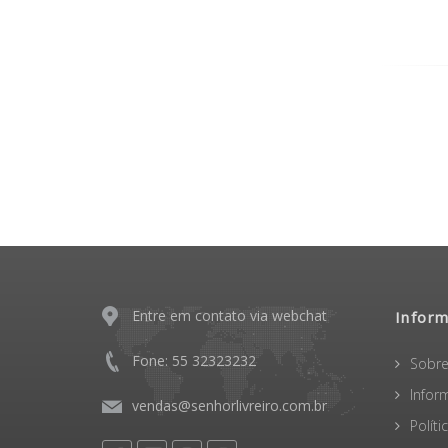
Entre em contato via webchat
Infor
Fone: 55 32323232
Sobre
Infor
vendas@senhorlivreiro.com.br
Polít