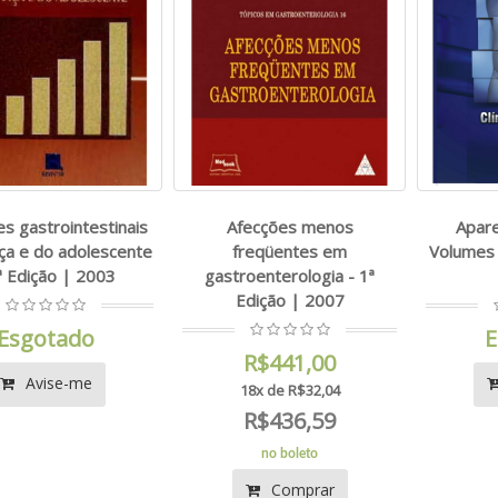
s gastrointestinais
Afecções menos
Apare
nça e do adolescente
freqüentes em
Volumes 
ª Edição | 2003
gastroenterologia - 1ª
Edição | 2007
Esgotado
E
R$441,00
Avise-me
18x de R$32,04
R$436,59
no boleto
Comprar