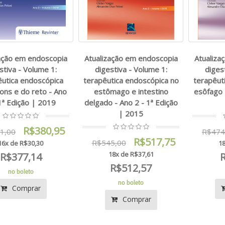
zação em endoscopia
Atualização em endoscopia
Atualiza
stiva - Volume 1:
digestiva - Volume 1:
diges
êutica endoscópica
terapêutica endoscópica no
terapêut
ons e do reto - Ano
estômago e intestino
esôfago 
1ª Edição | 2019
delgado - Ano 2 - 1ª Edição
| 2015
R$380,95
1,00
R$474
R$517,75
R$545,00
16x de R$30,30
18
18x de R$37,61
R$377,14
R$512,57
no boleto
no boleto
Comprar
Comprar