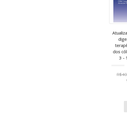
Atuali
dige
terap
dos cól
3 - 
R$40