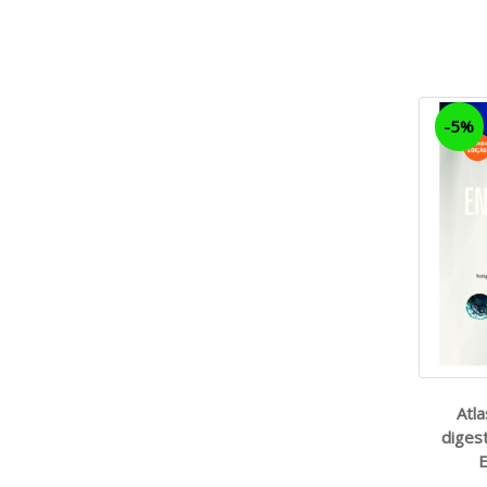
-5%
Atl
diges
E