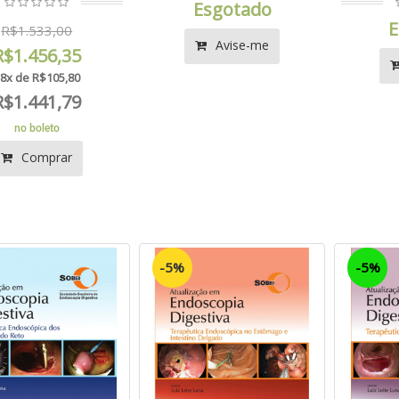
Esgotado
E
R$1.533,00
Avise-me
R$1.456,35
8x de R$105,80
R$1.441,79
no boleto
Comprar
-5%
-5%