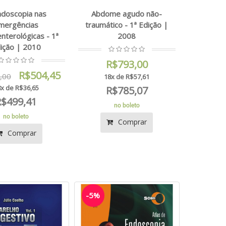
ndoscopia nas
Abdome agudo não-
mergências
traumático - 1ª Edição |
nterológicas - 1ª
2008
ição | 2010
R$793,00
R$504,45
,00
18x de R$57,61
x de R$36,65
R$785,07
R$499,41
no boleto
no boleto
Comprar
Comprar
-5%