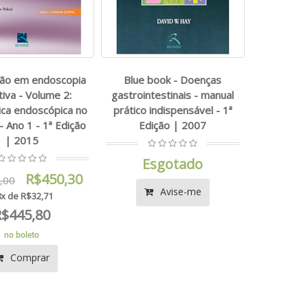
ção em endoscopia
Blue book - Doenças
tiva - Volume 2:
gastrointestinais - manual
ica endoscópica no
prático indispensável - 1ª
- Ano 1 - 1ª Edição
Edição | 2007
| 2015
Esgotado
R$450,30
,00
Avise-me
x de R$32,71
R$445,80
no boleto
Comprar