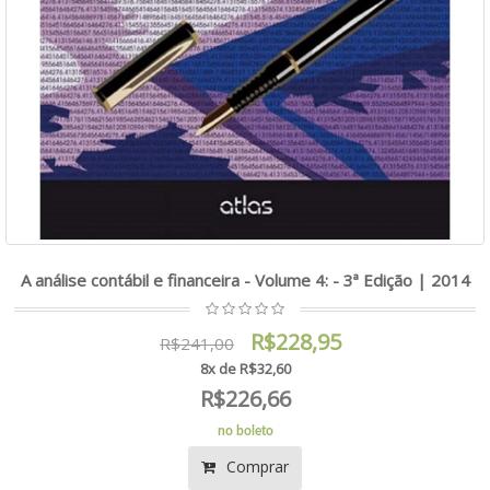
A análise contábil e financeira - Volume 4: - 3ª Edição | 2014
R$228,95
R$241,00
8x de R$32,60
R$226,66
no boleto
Comprar