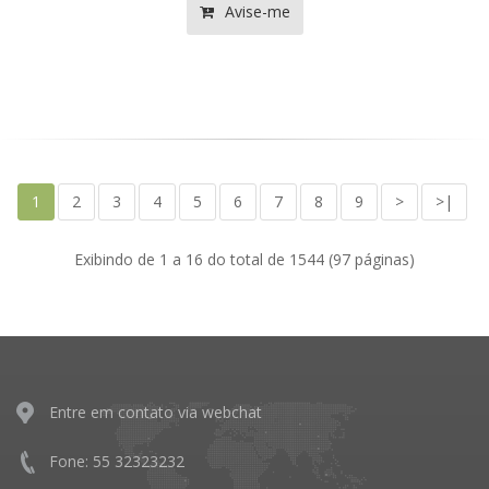
Avise-me
1
2
3
4
5
6
7
8
9
>
>|
Exibindo de 1 a 16 do total de 1544 (97 páginas)
Entre em contato via webchat
Fone: 55 32323232