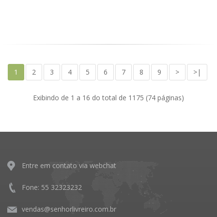
1
2
3
4
5
6
7
8
9
>
>|
Exibindo de 1 a 16 do total de 1175 (74 páginas)
Entre em contato via webchat
Fone: 55 32323232
vendas@senhorlivreiro.com.br