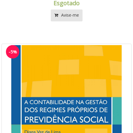
Esgotado
Avise-me
-5%