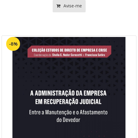
Avise-me
-8%