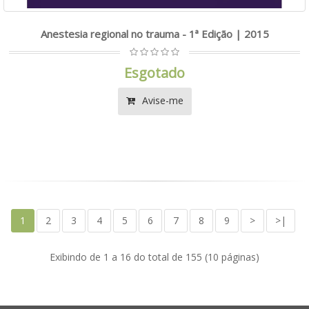
Anestesia regional no trauma - 1ª Edição | 2015
Esgotado
Avise-me
1
2
3
4
5
6
7
8
9
>
>|
Exibindo de 1 a 16 do total de 155 (10 páginas)