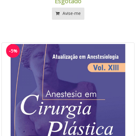
Esgotado
Avise-me
-5%