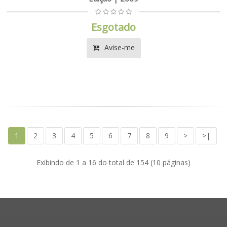
Esgotado
Avise-me
1
2
3
4
5
6
7
8
9
>
>|
Exibindo de 1 a 16 do total de 154 (10 páginas)