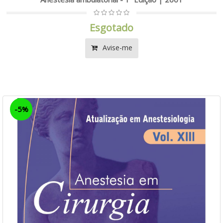
Esgotado
Avise-me
-5%