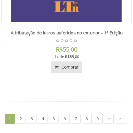
A tributação de lucros auferidos no exterior - 1ª Edição
R$55,00
1x de R$55,00
Comprar
1
2
3
4
5
6
7
8
9
>
>|