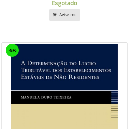
Esgotado
Avise-me
-8%