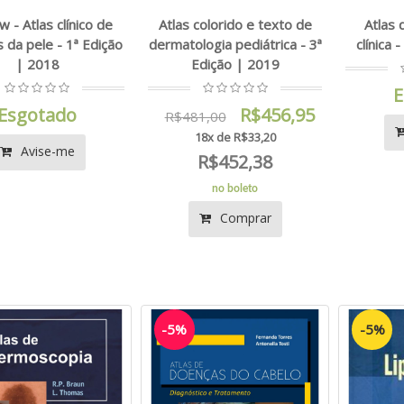
 - Atlas clínico de
Atlas colorido e texto de
Atlas 
 da pele - 1ª Edição
dermatologia pediátrica - 3ª
clínica 
| 2018
Edição | 2019
E
Esgotado
R$456,95
R$481,00
18x de R$33,20
Avise-me
R$452,38
no boleto
Comprar
-5%
-5%