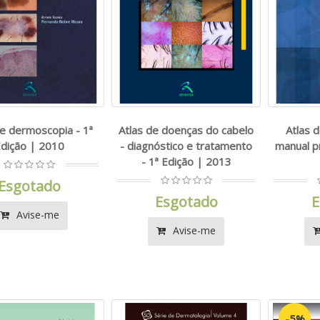
de dermoscopia - 1ª
Atlas de doenças do cabelo
Atlas d
dição | 2010
- diagnóstico e tratamento
manual pr
- 1ª Edição | 2013
Esgotado
Esgotado
E
Avise-me
Avise-me
-5%