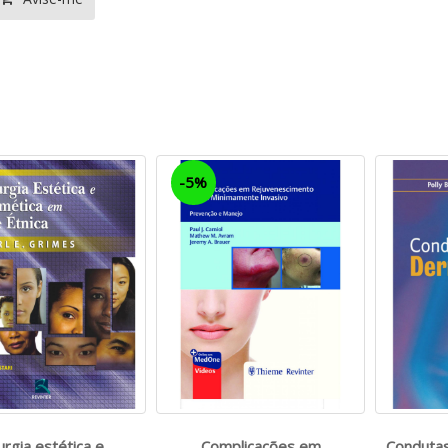
-5%
urgia estética e
Complicações em
Conduta