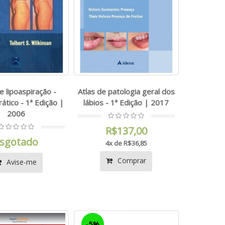
e lipoaspiração -
Atlas de patologia geral dos
ático - 1ª Edição |
lábios - 1ª Edição | 2017
2006
R$137,00
sgotado
4x de R$36,85
Comprar
Avise-me
-5%