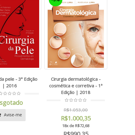
da pele - 3ª Edição
Cirurgia dermatológica -
| 2016
cosmética e corretiva - 1ª
Edição | 2018
sgotado
R$1.053,00
Avise-me
R$1.000,35
18x de R$72,68
R$990,35