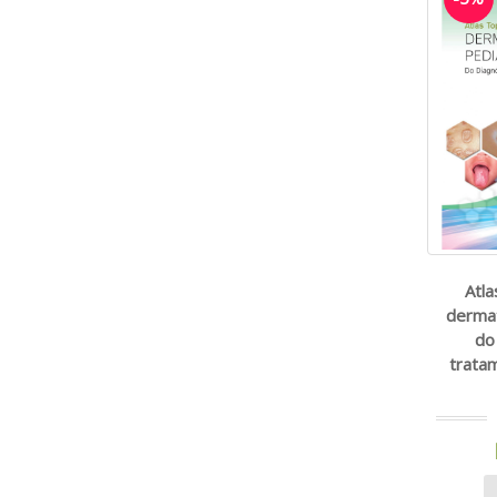
Atla
dermat
do
tratam