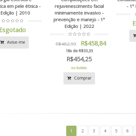
ca em pele étnica -
rejuvenescimento facial
- 1ª
 Edição | 2010
minimamente invasivo -
prevenção e manejo - 1ª
E
Edição | 2022
Esgotado
Avise-me
R$458,84
R$482,99
18x de R$33,33
R$454,25
no boleto
Comprar
1
2
3
4
5
6