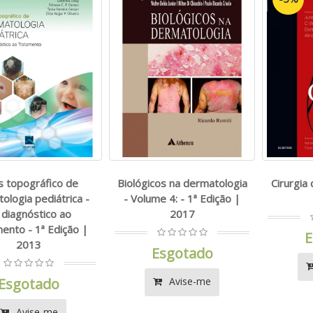
s topográfico de
Biológicos na dermatologia
Cirurgia 
ologia pediátrica -
- Volume 4: - 1ª Edição |
 diagnóstico ao
2017
ento - 1ª Edição |
E
2013
Esgotado
Esgotado
Avise-me
Avise-me