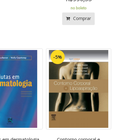
no boleto
Comprar
-5%
s em dermatologia
Contorno corporal e