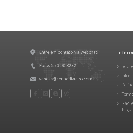
Entre em contato via webchat
Infor
Fone: 55 32323232
Sobre
Infor
vendas@senhorlivreiro.com.br
Polít
Termo
Não e
Peça-o