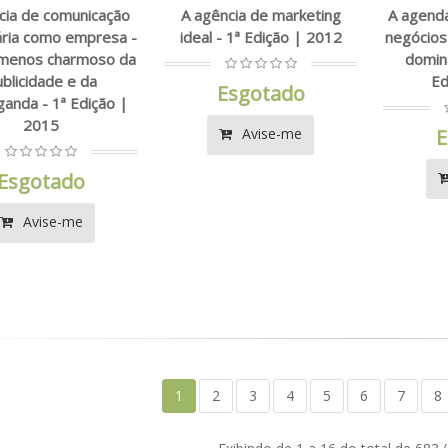
cia de comunicação
A agência de marketing
A agenda
tária como empresa -
ideal - 1ª Edição | 2012
negócios
 menos charmoso da
domina
blicidade e da
Ed
Esgotado
anda - 1ª Edição |
2015
Avise-me
E
Esgotado
Avise-me
1
2
3
4
5
6
7
8