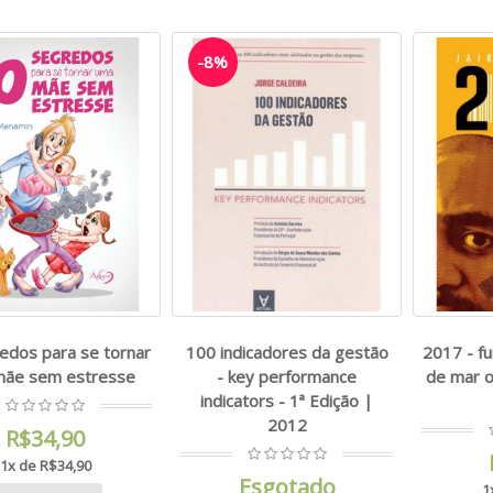
-8%
edos para se tornar
100 indicadores da gestão
2017 - fu
mãe sem estresse
- key performance
de mar o
indicators - 1ª Edição |
2012
R$34,90
1x de R$34,90
Esgotado
1