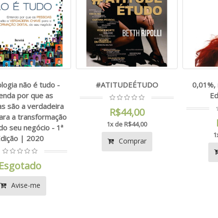
logia não é tudo -
#ATITUDEÉTUDO
0,01%, 
enda por que as
Ed
s são a verdadeira
R$44,00
ara a transformação
1x de R$44,00
 do seu negócio - 1ª
1
dição | 2020
Comprar
Esgotado
Avise-me