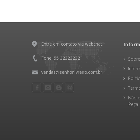
Entre em contato via webchat
Infor
Fone: 55 32323232
Sobre
Infor
vendas@senhorlivreiro.com.br
Polít
Termo
Não e
Peça-o