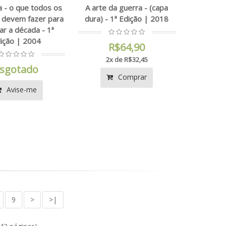
 - o que todos os
A arte da guerra - (capa
 devem fazer para
dura) - 1ª Edição | 2018
r a década - 1ª
ição | 2004
R$64,90
2x de R$32,45
sgotado
Comprar
Avise-me
9
>
>|