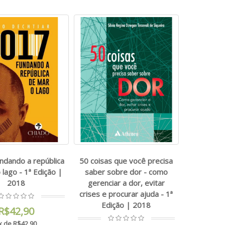
ndando a república
50 coisas que você precisa
 lago - 1ª Edição |
saber sobre dor - como
2018
gerenciar a dor, evitar
crises e procurar ajuda - 1ª
Edição | 2018
R$42,90
x de R$42,90