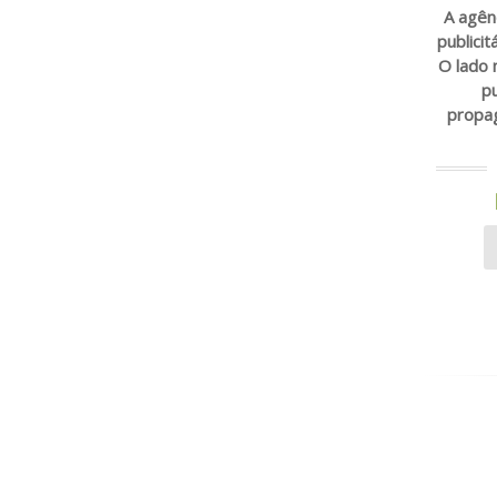
A agên
publici
O lado
pu
propag