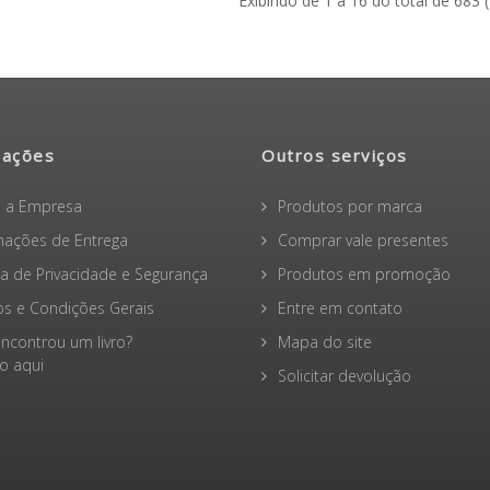
Exibindo de 1 a 16 do total de 683 
mações
Outros serviços
 a Empresa
Produtos por marca
mações de Entrega
Comprar vale presentes
ica de Privacidade e Segurança
Produtos em promoção
s e Condições Gerais
Entre em contato
ncontrou um livro?
Mapa do site
 aqui
Solicitar devolução