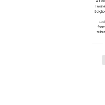
A Evo
Teoria
Edição
soc
form
tribu