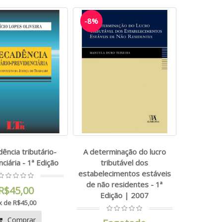
-8%
ência tributário-
A determinação do lucro
ciária - 1ª Edição
tributável dos
estabelecimentos estáveis
de não residentes - 1ª
R$45,00
Edição | 2007
x de R$45,00
Comprar