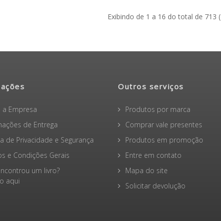
Exibindo de 1 a 16 do total de 713 
mações
Outros serviços
 a Empresa
Produtos por marca
mações de Entrega
Comprar vale presentes
ica de Privacidade e Segurança
Produtos em promoção
s e Condições Gerais
Entre em contato
ncontrou um livro?
Mapa do site
 aqui
Solicitar devolução