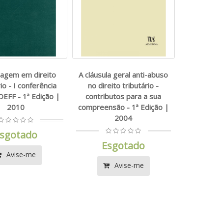
ragem em direito
A cláusula geral anti-abuso
rio - I conferência
no direito tributário -
EFF - 1ª Edição |
contributos para a sua
2010
compreensão - 1ª Edição |
2004
sgotado
Esgotado
Avise-me
Avise-me