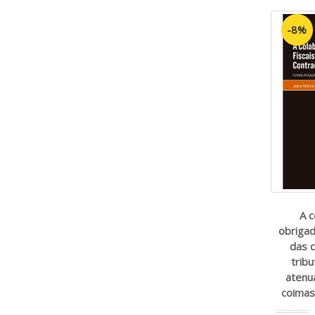
-8%
A 
obrigad
das 
tribu
atenu
coimas