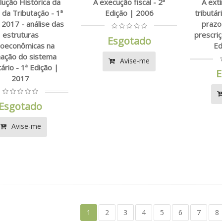
lução Histórica da
A execução fiscal - 2ª
A ext
 da Tributação - 1ª
Edição | 2006
tributá
 2017 - análise das
prazo
estruturas
prescriç
Esgotado
ioeconômicas na
Ed
ação do sistema
Avise-me
tário - 1ª Edição |
E
2017
Esgotado
Avise-me
1
2
3
4
5
6
7
8