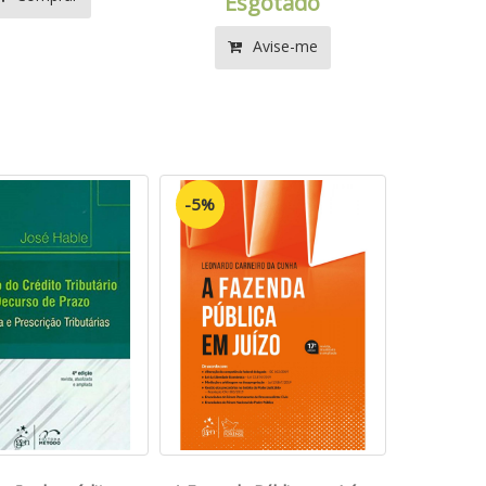
Esgotado
Avise-me
-5%