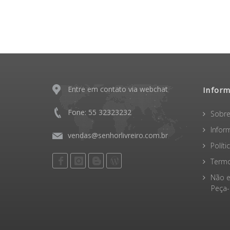
Entre em contato via webchat
Infor
Fone: 55 32323232
Sobre
Infor
vendas@senhorlivreiro.com.br
Polít
Termo
Não e
Peça-o