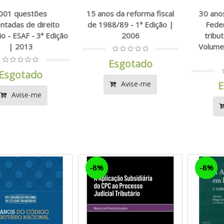
001 questões
15 anos da reforma fiscal
30 anos
ntadas de direito
de 1988/89 - 1ª Edição |
Feder
io - ESAF - 3ª Edição
2006
tribut
| 2013
Volume 
Esgotado
Esgotado
Avise-me
E
Avise-me
-8%
-8%