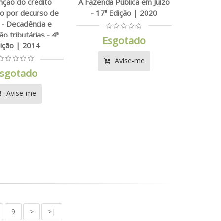
inção do crédito
A Fazenda Pública em Juízo
rio por decurso de
- 17ª Edição | 2020
 - Decadência e
ão tributárias - 4ª
Esgotado
ição | 2014
Avise-me
sgotado
Avise-me
9
>
>|