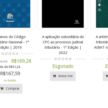
anos do Código
A aplicação subsidiária do
A arbit
tário Nacional - 1ª
CPC ao processo judicial
tributá
dição | 2016
tributário - 1ª Edição |
AIBAT-ID
2022
R$169,28
4,00
Esgotado
E
6x de R$31,24
R$167,59
Avise-me
no boleto
Comprar