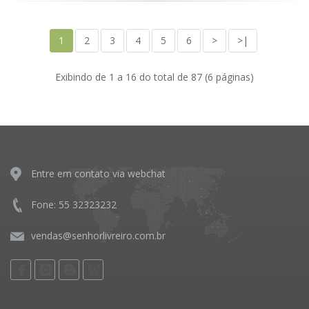
1
2
3
4
5
6
>
>|
Exibindo de 1 a 16 do total de 87 (6 páginas)
Entre em contato via webchat
Fone: 55 32323232
vendas@senhorlivreiro.com.br