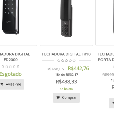
HADURA DIGITAL
FECHADURA DIGITAL FR10
FECHADU
FD2000
PORTA D
R$442,76
R$466,06
Esgotado
R$905
18x de R$32,17
18
R$438,33
Avise-me
no boleto
Comprar