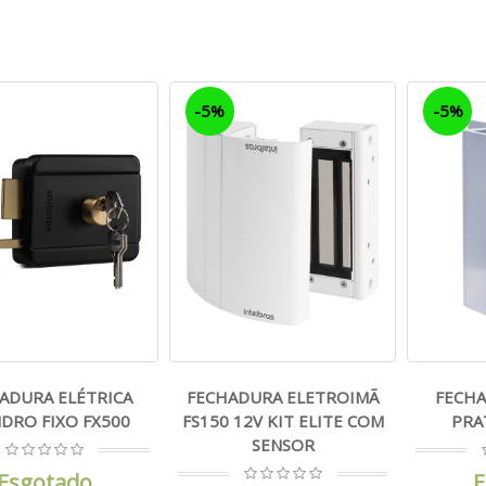
-5%
-5%
ADURA ELÉTRICA
FECHADURA ELETROIMÃ
FECHA
NDRO FIXO FX500
FS150 12V KIT ELITE COM
PRA
SENSOR
Esgotado
E