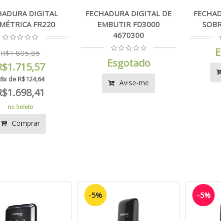
HADURA DIGITAL
FECHADURA DIGITAL DE
FECHAD
MÉTRICA FR220
EMBUTIR FD3000
SOBR
4670300
E
R$1.805,86
Esgotado
R$1.715,57
8x de R$124,64
Avise-me
R$1.698,41
no boleto
Comprar
-5%
-5%