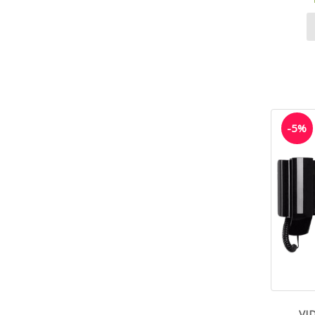
-5%
VI