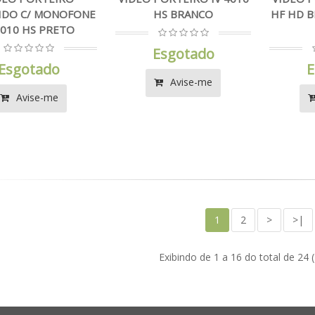
IDO C/ MONOFONE
HS BRANCO
HF HD 
7010 HS PRETO
Esgotado
Esgotado
E
Avise-me
Avise-me
1
2
>
>|
Exibindo de 1 a 16 do total de 24 