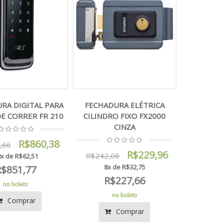
RA DIGITAL PARA
FECHADURA ELÉTRICA
E CORRER FR 210
CILINDRO FIXO FX2000
CINZA
R$860,38
,66
R$229,96
R$242,06
x de R$62,51
8x de R$32,75
R$851,77
R$227,66
no boleto
no boleto
Comprar
Comprar