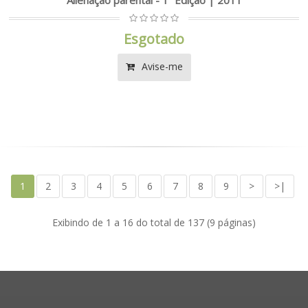
Esgotado
Avise-me
1
2
3
4
5
6
7
8
9
>
>|
Exibindo de 1 a 16 do total de 137 (9 páginas)