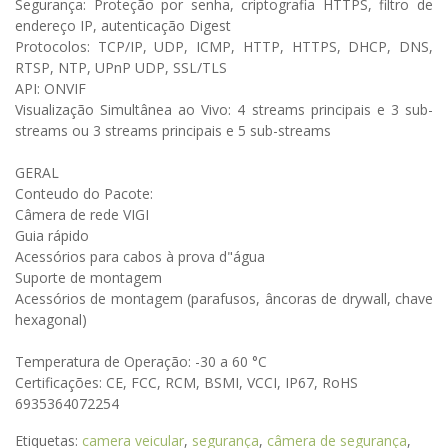
Segurança: Proteção por senha, criptografia HTTPS, filtro de
endereço IP, autenticação Digest
Protocolos: TCP/IP, UDP, ICMP, HTTP, HTTPS, DHCP, DNS,
RTSP, NTP, UPnP UDP, SSL/TLS
API: ONVIF
Visualização Simultânea ao Vivo: 4 streams principais e 3 sub-
streams ou 3 streams principais e 5 sub-streams
GERAL
Conteudo do Pacote:
Câmera de rede VIGI
Guia rápido
Acessórios para cabos à prova d"água
Suporte de montagem
Acessórios de montagem (parafusos, âncoras de drywall, chave
hexagonal)
Temperatura de Operação: -30 a 60 °C
Certificações: CE, FCC, RCM, BSMI, VCCI, IP67, RoHS
6935364072254
Etiquetas:
camera veicular
,
segurança
,
câmera de segurança
,