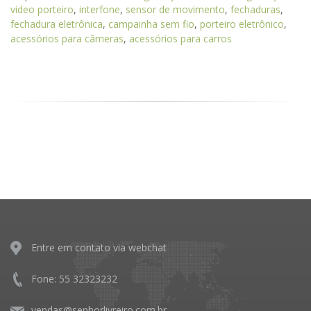
video porteiro
,
interfone
,
sensor de movimento
,
fechaduras
,
fechadura eletrônica
,
campainha sem fio
,
porteiro eletrônico
,
acessórios para câmeras
,
acessórios para carros
Entre em contato via webchat
Fone: 55 32323232
vendas@senhorlivreiro.com.br