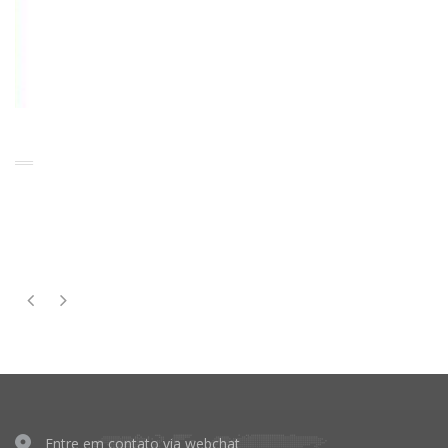
Manual de gastroenterologia - para clínicos e residentes -
1ª Edição | 2018
R$197,60
R$208,00
7x de R$31,70
R$195,62
no boleto