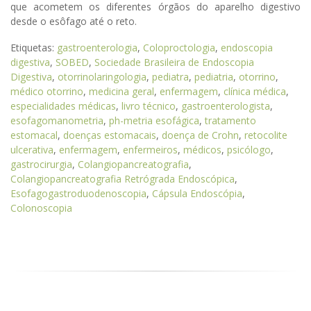
que acometem os diferentes órgãos do aparelho digestivo
desde o esôfago até o reto.
Etiquetas:
gastroenterologia
,
Coloproctologia
,
endoscopia
digestiva
,
SOBED
,
Sociedade Brasileira de Endoscopia
Digestiva
,
otorrinolaringologia
,
pediatra
,
pediatria
,
otorrino
,
médico otorrino
,
medicina geral
,
enfermagem
,
clínica médica
,
especialidades médicas
,
livro técnico
,
gastroenterologista
,
esofagomanometria
,
ph-metria esofágica
,
tratamento
estomacal
,
doenças estomacais
,
doença de Crohn
,
retocolite
ulcerativa
,
enfermagem
,
enfermeiros
,
médicos
,
psicólogo
,
gastrocirurgia
,
Colangiopancreatografia
,
Colangiopancreatografia Retrógrada Endoscópica
,
Esofagogastroduodenoscopia
,
Cápsula Endoscópia
,
Colonoscopia