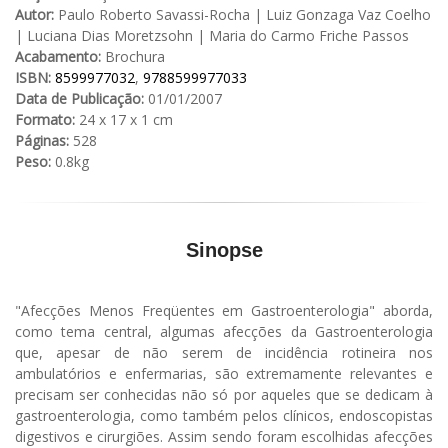
Autor:
Paulo Roberto Savassi-Rocha | Luiz Gonzaga Vaz Coelho
| Luciana Dias Moretzsohn | Maria do Carmo Friche Passos
Acabamento:
Brochura
ISBN:
8599977032
,
9788599977033
Data de Publicação:
01/01/2007
Formato:
24 x 17 x 1 cm
Páginas:
528
Peso:
0.8kg
Sinopse
"Afecções Menos Freqüentes em Gastroenterologia" aborda,
como tema central, algumas afecções da Gastroenterologia
que, apesar de não serem de incidência rotineira nos
ambulatórios e enfermarias, são extremamente relevantes e
precisam ser conhecidas não só por aqueles que se dedicam à
gastroenterologia, como também pelos clínicos, endoscopistas
digestivos e cirurgiões. Assim sendo foram escolhidas afecções