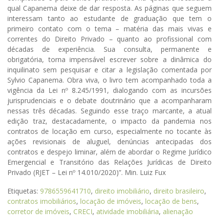
qual Capanema deixe de dar resposta. As páginas que seguem
interessam tanto ao estudante de graduação que tem o
primeiro contato com o tema – matéria das mais vivas e
correntes do Direito Privado – quanto ao profissional com
décadas de experiência. Sua consulta, permanente e
obrigatória, torna impensável escrever sobre a dinâmica do
inquilinato sem pesquisar e citar a legislação comentada por
Sylvio Capanema. Obra viva, o livro tem acompanhado toda a
vigência da Lei nº 8.245/1991, dialogando com as incursões
jurisprudenciais e o debate doutrinário que a acompanharam
nessas três décadas. Seguindo esse traço marcante, a atual
edição traz, destacadamente, o impacto da pandemia nos
contratos de locação em curso, especialmente no tocante às
ações revisionais de aluguel, denúncias antecipadas dos
contratos e despejo liminar, além de abordar o Regime Jurídico
Emergencial e Transitório das Relações Jurídicas de Direito
Privado (RJET – Lei nº 14.010/2020)”. Min. Luiz Fux
Etiquetas:
9786559641710
,
direito imobiliário
,
direito brasileiro
,
contratos imobiliários
,
locação de imóveis
,
locação de bens
,
corretor de imóveis
,
CRECI
,
atividade imobiliária
,
alienação