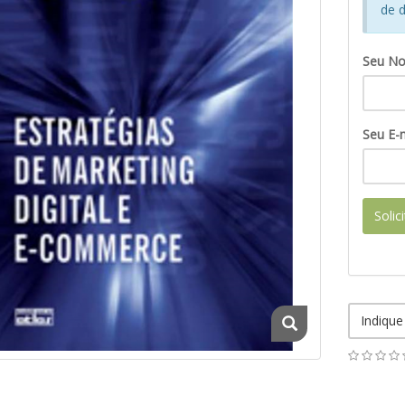
de d
Seu N
Seu E-m
Solic
Indique