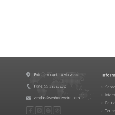
Entre em contato via webchat
Infor
Fone: 55 32323232
Sobre
Infor
vendas@senhorlivreiro.com.br
Polít
Termo