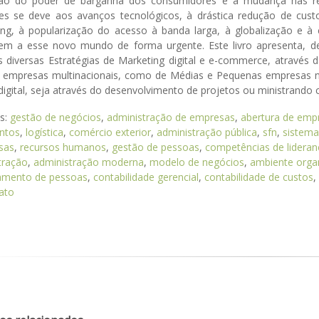
ão do poder de barganha dos consumidores e a mudança nas re
es se deve aos avanços tecnológicos, à drástica redução de cus
ng, à popularização do acesso à banda larga, à globalização e à c
em a esse novo mundo de forma urgente. Este livro apresenta, de
s diversas Estratégias de Marketing digital e e-commerce, através 
 empresas multinacionais, como de Médias e Pequenas empresas na
igital, seja através do desenvolvimento de projetos ou ministrando 
as:
gestão de negócios
,
administração de empresas
,
abertura de emp
ntos
,
logística
,
comércio exterior
,
administração pública
,
sfn
,
sistema
sas
,
recursos humanos
,
gestão de pessoas
,
competências de lideran
tração
,
administração moderna
,
modelo de negócios
,
ambiente organ
amento de pessoas
,
contabilidade gerencial
,
contabilidade de custos
,
ato