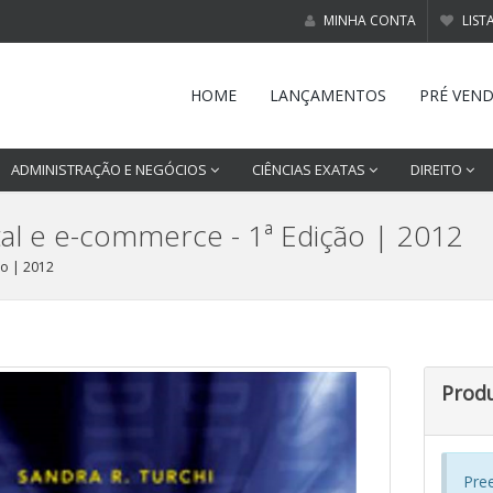
MINHA CONTA
LIST
HOME
LANÇAMENTOS
PRÉ VEN
ADMINISTRAÇÃO E NEGÓCIOS
CIÊNCIAS EXATAS
DIREITO
ital e e-commerce - 1ª Edição | 2012
ão | 2012
Prod
Pre