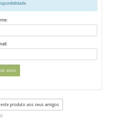
isponibilidade.
ome:
ail:
itar aviso
 este produto aos seus amigos