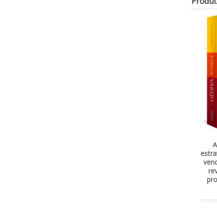
Produt
A
estra
vend
re
pro