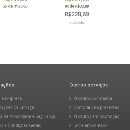
3x de R$36,60
8x de R$32,89
R$228,69
no boleto
mações
Outros serviços
 a Empresa
Produtos por marca
mações de Entrega
Comprar vale presentes
ica de Privacidade e Segurança
Produtos em promoção
s e Condições Gerais
Entre em contato