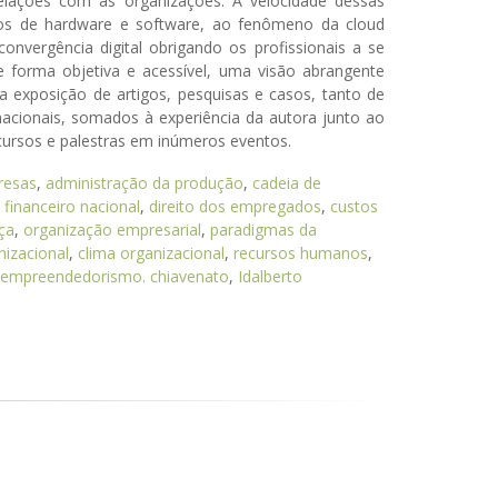
lações com as organizações. A velocidade dessas
tos de hardware e software, ao fenômeno da cloud
onvergência digital obrigando os profissionais a se
 forma objetiva e acessível, uma visão abrangente
da exposição de artigos, pesquisas e casos, tanto de
cionais, somados à experiência da autora junto ao
cursos e palestras em inúmeros eventos.
resas
,
administração da produção
,
cadeia de
 financeiro nacional
,
direito dos empregados
,
custos
ça
,
organização empresarial
,
paradigmas da
izacional
,
clima organizacional
,
recursos humanos
,
empreendedorismo. chiavenato
,
Idalberto