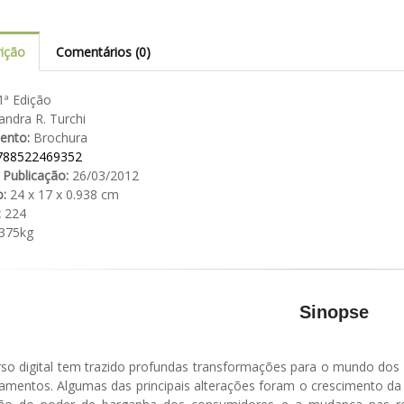
ição
Comentários (0)
ª Edição
ndra R. Turchi
ento:
Brochura
788522469352
 Publicação:
26/03/2012
:
24 x 17 x 0.938 cm
:
224
375kg
Sinopse
rso digital tem trazido profundas transformações para o mundo dos
amentos. Algumas das principais alterações foram o crescimento da p