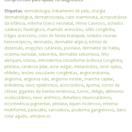
Etiquetas:
dermatologia
,
tratamento de pele
,
cirurgia
dermatológica
,
dermatoscopia
,
cutis marmorata
,
acropustulose
da infância
,
eritema tóxico neonatal
,
Vérnix Caseoso
,
achados
cutâneos fisiológicos
,
mamulo acessório
,
sífilis congênita
,
trágus acessório
,
cisto de fenda branquial
,
nódulos neurais
heterotópicos
,
dermatite
,
dermatite atípica
,
estrias de
distensão
,
erupções cutâneas
,
psoríase
,
dermatite de fralda
,
eczema numular
,
seborréia
,
dermatite seborreica
,
feto
alerquim
,
ictiose
,
eritrodermia ictiosiforme bolhosa congênita
,
pitiríase
,
ceratose pilar
,
acne vulgar
,
melanócitos
,
nevo spilus
,
efélides
,
lesões vasculares congênitas
,
angioceratoma
,
angioma
,
angioma rubi
,
angioma estelar
,
mancha capilar
,
linfedema
,
nevo epidérmico
,
acrocórdons
,
lipoma
,
tomor de
células gigantes da bainha tendinosa
,
tumor
,
vitiligo
,
albinismo
oculocutâneo
,
nevo anêmico
,
disturbios neurocutâneos
,
incontinência pigmentar
,
pitiríase
,
liquen escleroso
,
eritema
multiforme
,
paniculite
,
sarcoidose
,
pioderma gangrenoso
,
dano
solar agudo
,
urticária so