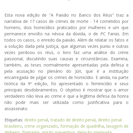
Esta nova edição de "A Paixão no Banco dos Réus" traz a
narrativa de 17 casos de crimes de morte - 14 cometidos por
homens, dois homicídios praticados por mulheres e um que
permanece envolto na névoa da dúvida, o de PC Farias. Em
todos os casos, o enredo da paixão. Além de relatar os fatos e
a solução dada pela Justiça, que algumas vezes puniu e outras
vezes perdoou os réus, o livro faz uma análise do crime
passional, discutindo suas causas e circunstâncias. Examina,
também, as teses normalmente apresentadas pela defesa e
pela acusação no plenário do Júri, que é a instituição
encarregada de julgar os crimes de homicídio. E ainda, na parte
teórica da 9ª edição, foi apresentado o feminicídio e seus
principais desdobramentos. O objetivo é mostrar que o amor
verdadeiro não leva ao crime e que a legítima defesa da honra
não pode mais ser utilizada como justificativa para o
assassinato.
Etiquetas:
direito penal
,
tratado de direito penal
,
direito penal
brasileiro
,
crime organizado
,
formação de quadrilha
,
lavagem de
dinheiro
,
flagrante
,
prisão preventiva
,
delação premiada
,