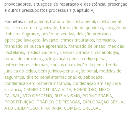
provocadores, situações de reparação e desistência, prescrição
e outros pressupostos processuais (Capítulo V).
Etiquetas:
direito penal
,
tratado de direito penal
,
direito penal
brasileiro
,
crime organizado
,
formação de quadrilha
,
lavagem de
dinheiro
,
flagrante
,
prisão preventiva
,
delação premiada
,
operação lava-jato
,
lavajato
,
crimes tributários
,
homicídio
,
mandado de busca e apreensão
,
mandado de prisão
,
medidas
cautelares
,
medida cautelar
,
ciências criminais
,
criminologia
,
temas de criminologia
,
legislação penal
,
código penal
,
antecedentes criminais
,
causas da extinção da pena
,
teoria
jurídica do delito
,
bem jurídico-penal
,
ação penal
,
medidas de
segurança
,
direito penal internacional
,
culpabilidade
,
condenação em primeira instância
,
condenação em segunda
instância
,
CRIMES CONTRA A VIDA
,
HOMICÍDIO
,
NEXO
CAUSAL
,
ATO OBSCENO
,
RUFIANISMO
,
PORNOGRAFIA
,
PROSTITUIÇÃO
,
TRÁFICO DE PESSOAS
,
EXPLORAÇÃO SEXUAL
,
ATO LIBIDINOSO
,
PIRATARIA
,
COMÉRCIO ILEGAL