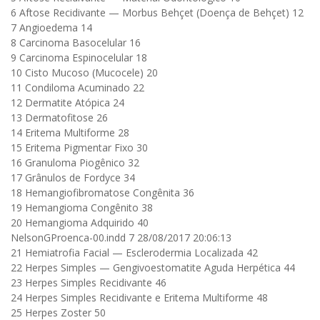
6 Aftose Recidivante — Morbus Behçet (Doença de Behçet) 12
7 Angioedema 14
8 Carcinoma Basocelular 16
9 Carcinoma Espinocelular 18
10 Cisto Mucoso (Mucocele) 20
11 Condiloma Acuminado 22
12 Dermatite Atópica 24
13 Dermatofitose 26
14 Eritema Multiforme 28
15 Eritema Pigmentar Fixo 30
16 Granuloma Piogênico 32
17 Grânulos de Fordyce 34
18 Hemangiofibromatose Congênita 36
19 Hemangioma Congênito 38
20 Hemangioma Adquirido 40
NelsonGProenca-00.indd 7 28/08/2017 20:06:13
21 Hemiatrofia Facial — Esclerodermia Localizada 42
22 Herpes Simples — Gengivoestomatite Aguda Herpética 44
23 Herpes Simples Recidivante 46
24 Herpes Simples Recidivante e Eritema Multiforme 48
25 Herpes Zoster 50