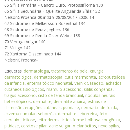
65 Sífilis Primária – Cancro Duro, Protossifiloma 130
66 Sífilis Secundária – Queilite Angular da Sífilis 132
NelsonGProenca-00.indd 9 28/08/2017 20:06:14
67 Síndrome de Melkersson-Rosenthal 134
68 Síndrome de Peutz-Jeghers 136
69 Síndrome de Rendu-Osler-Weber 138
70 Verruga Vulgar 140
71 Vitiligo 142
72 Xantoma Disseminado 144
NelsonGProenca-
Etiquetas:
dermatologia
,
tratamento de pele
,
cirurgia
dermatológica
,
dermatoscopia
,
cutis marmorata
,
acropustulose
da infância
,
eritema tóxico neonatal
,
Vérnix Caseoso
,
achados
cutâneos fisiológicos
,
mamulo acessório
,
sífilis congênita
,
trágus acessório
,
cisto de fenda branquial
,
nódulos neurais
heterotópicos
,
dermatite
,
dermatite atípica
,
estrias de
distensão
,
erupções cutâneas
,
psoríase
,
dermatite de fralda
,
eczema numular
,
seborréia
,
dermatite seborreica
,
feto
alerquim
,
ictiose
,
eritrodermia ictiosiforme bolhosa congênita
,
pitiríase
,
ceratose pilar
,
acne vulgar
,
melanócitos
,
nevo spilus
,