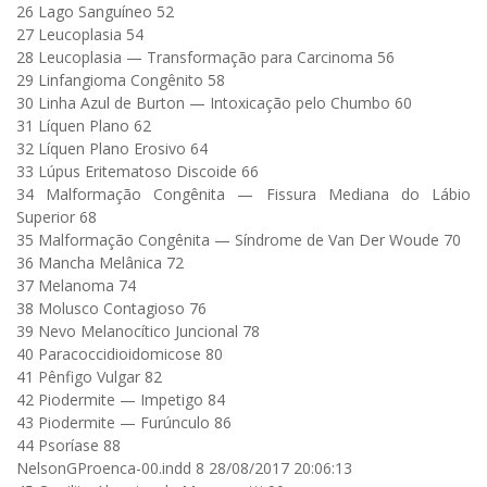
26 Lago Sanguíneo 52
27 Leucoplasia 54
28 Leucoplasia — Transformação para Carcinoma 56
29 Linfangioma Congênito 58
30 Linha Azul de Burton — Intoxicação pelo Chumbo 60
31 Líquen Plano 62
32 Líquen Plano Erosivo 64
33 Lúpus Eritematoso Discoide 66
34 Malformação Congênita — Fissura Mediana do Lábio
Superior 68
35 Malformação Congênita — Síndrome de Van Der Woude 70
36 Mancha Melânica 72
37 Melanoma 74
38 Molusco Contagioso 76
39 Nevo Melanocítico Juncional 78
40 Paracoccidioidomicose 80
41 Pênfigo Vulgar 82
42 Piodermite — Impetigo 84
43 Piodermite — Furúnculo 86
44 Psoríase 88
NelsonGProenca-00.indd 8 28/08/2017 20:06:13