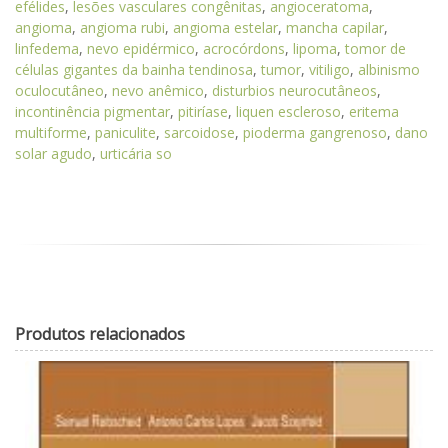
efélides
,
lesões vasculares congênitas
,
angioceratoma
,
angioma
,
angioma rubi
,
angioma estelar
,
mancha capilar
,
linfedema
,
nevo epidérmico
,
acrocórdons
,
lipoma
,
tomor de
células gigantes da bainha tendinosa
,
tumor
,
vitiligo
,
albinismo
oculocutâneo
,
nevo anêmico
,
disturbios neurocutâneos
,
incontinência pigmentar
,
pitiríase
,
liquen escleroso
,
eritema
multiforme
,
paniculite
,
sarcoidose
,
pioderma gangrenoso
,
dano
solar agudo
,
urticária so
Produtos relacionados