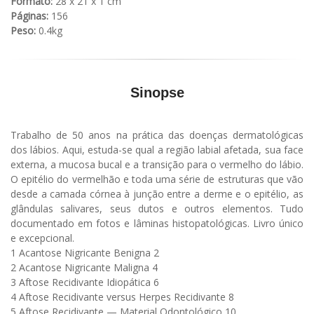
Formato:
28 x 21 x 1 cm
Páginas:
156
Peso:
0.4kg
Sinopse
Trabalho de 50 anos na prática das doenças dermatológicas
dos lábios. Aqui, estuda-se qual a região labial afetada, sua face
externa, a mucosa bucal e a transição para o vermelho do lábio.
O epitélio do vermelhão e toda uma série de estruturas que vão
desde a camada córnea à junção entre a derme e o epitélio, as
glândulas salivares, seus dutos e outros elementos. Tudo
documentado em fotos e lâminas histopatológicas. Livro único
e excepcional.
1 Acantose Nigricante Benigna 2
2 Acantose Nigricante Maligna 4
3 Aftose Recidivante Idiopática 6
4 Aftose Recidivante versus Herpes Recidivante 8
5 Aftose Recidivante — Material Odontológico 10