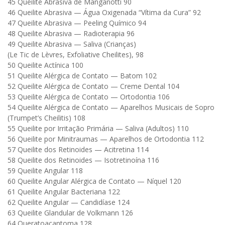
45 Queilite Abrasiva de Manganotti 90
46 Queilite Abrasiva — Água Oxigenada “Vítima da Cura” 92
47 Queilite Abrasiva — Peeling Químico 94
48 Queilite Abrasiva — Radioterapia 96
49 Queilite Abrasiva — Saliva (Crianças)
(Le Tic de Lèvres, Exfoliative Cheilites), 98
50 Queilite Actínica 100
51 Queilite Alérgica de Contato — Batom 102
52 Queilite Alérgica de Contato — Creme Dental 104
53 Queilite Alérgica de Contato — Ortodontia 106
54 Queilite Alérgica de Contato — Aparelhos Musicais de Sopro
(Trumpet’s Cheilitis) 108
55 Queilite por Irritação Primária — Saliva (Adultos) 110
56 Queilite por Minitraumas — Aparelhos de Ortodontia 112
57 Queilite dos Retinoides — Acitretina 114
58 Queilite dos Retinoides — Isotretinoína 116
59 Queilite Angular 118
60 Queilite Angular Alérgica de Contato — Níquel 120
61 Queilite Angular Bacteriana 122
62 Queilite Angular — Candidíase 124
63 Queilite Glandular de Volkmann 126
64 Queratoacantoma 128